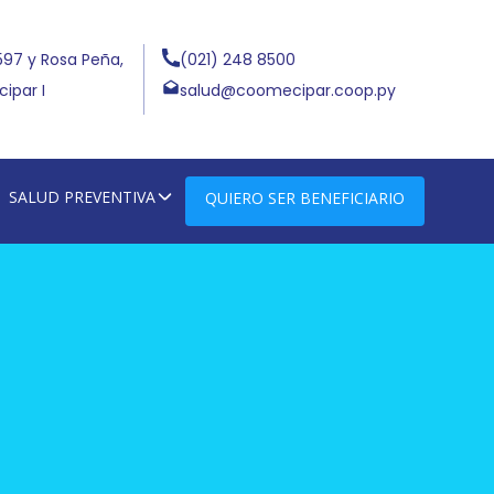
597 y Rosa Peña,
(021) 248 8500
ipar I
salud@coomecipar.coop.py
SALUD PREVENTIVA
QUIERO SER BENEFICIARIO